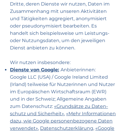
Dritte, deren Dienste wir nutzen, Daten im
Zusammenhang mit unseren Aktivitäten
und Tätigkeiten aggregiert, anonymisiert
oder pseudonymisiert bearbeiten. Es
handelt sich beispielsweise um Leistungs-
oder Nutzungsdaten, um den jeweiligen
Dienst anbieten zu können.
Wir nutzen insbesondere:
Dienste von Google:
Anbieter­innen:
Google LLC (USA) / Google Ireland Limited
(Irland) teil­weise für Nutzer­innen und Nutzer
im Euro­päischen Wirtschafts­raum (EWR)
und in der Schweiz; All­gemeine Angaben
zum Daten­schutz:
«Grund­sätze zu Daten­
schutz und Sicher­heit»
,
«Mehr Informationen
dazu, wie Google personen­bezogene Daten
verwendet»
,
Daten­schutz­erklärung
,
«Google