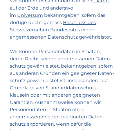
Wir können Personen­daten in alle
Staaten
auf der Erde
und anderswo
im
Universum
bekanntgeben, sofern das
dortige Recht gemäss
Beschluss des
Schwei­zerischen Bundes­rates
einen
angemessenen Daten­schutz gewährleistet.
Wir können Personen­daten in Staaten,
deren Recht keinen angemessenen Daten­
schutz gewähr­leistet, bekannt­geben, sofern
aus anderen Gründen ein geeigneter Daten­
schutz gewähr­leistet ist, ins­besondere auf
Grund­lage von Standard­datenschutz­
klauseln oder mit anderen geeigneten
Garantien. Ausnahms­weise können wir
Personen­daten in Staaten ohne
angemessenen oder geeigneten Daten­
schutz exportieren, wenn dafür die