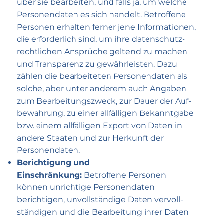
über sie bearbeiten, und falls ja, um welche
Personen­daten es sich handelt. Betroffene
Personen erhalten ferner jene Infor­mationen,
die erforder­lich sind, um ihre daten­schutz­
rechtlichen Ansprüche geltend zu machen
und Trans­parenz zu gewähr­leisten. Dazu
zählen die bearbeiteten Personen­daten als
solche, aber unter anderem auch Angaben
zum Bearbeitungs­zweck, zur Dauer der Auf­
bewahrung, zu einer all­fälligen Bekannt­gabe
bzw. einem all­fälligen Export von Daten in
andere Staaten und zur Herkunft der
Personen­daten.
Berichtigung und
Einschränkung:
Betroffene Personen
können unrichtige Personen­daten
berichtigen, unvoll­ständige Daten vervoll­
ständigen und die Bear­beitung ihrer Daten