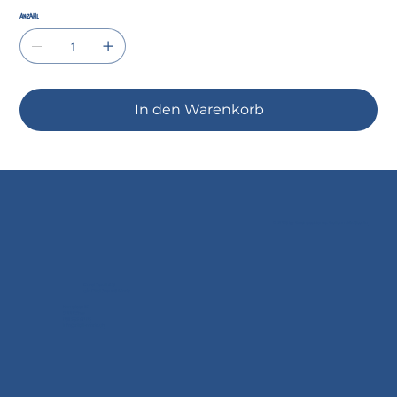
Anzahl
In den Warenkorb
© 2035 by Business Name. Built on
Wix Studio
Doral Textil AG
c/o Dittli Jeans & Mode
Kornplatz 12
7000 Chur
081 252 40 02
info@dittli-mode.ch