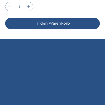
In den Warenkorb
© 2035 by Business Name. Built on
Wix Studio
Doral Textil AG
c/o Dittli Jeans & Mode
Kornplatz 12
7000 Chur
081 252 40 02
info@dittli-mode.ch
Impressum
Datenschutzerklärung