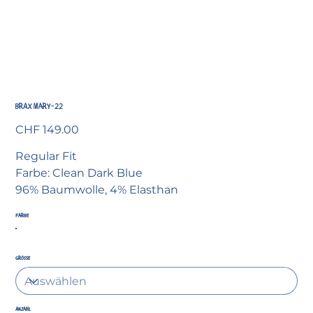
BRAX Mary-22
Preis
CHF 149.00
Regular Fit
Farbe: Clean Dark Blue
96% Baumwolle, 4% Elasthan
Farbe
Grösse
Anzahl