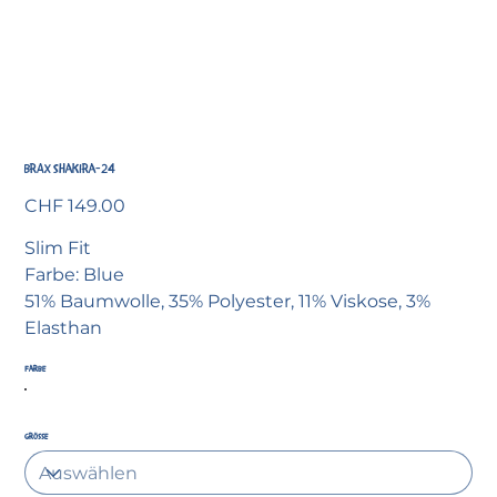
BRAX Shakira-24
Preis
CHF 149.00
Slim Fit
Farbe: Blue
51% Baumwolle, 35% Polyester, 11% Viskose, 3%
Elasthan
Farbe
Grösse