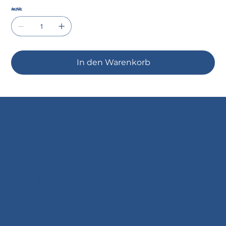
Anzahl
In den Warenkorb
© 2035 by Business Name. Built on
Wix Studio
Doral Textil AG
c/o Dittli Jeans & Mode
Kornplatz 12
7000 Chur
081 252 40 02
info@dittli-mode.ch