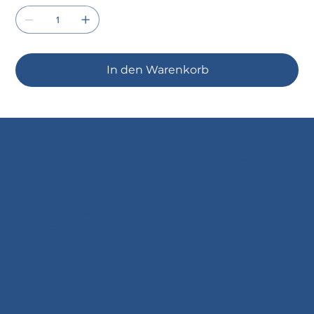
In den Warenkorb
© 2035 by Business Name. Built on
Wix Studio
Doral Textil AG
c/o Dittli Jeans & Mode
Kornplatz 12
7000 Chur
081 252 40 02
info@dittli-mode.ch
Impressum
Datenschutzerklärung