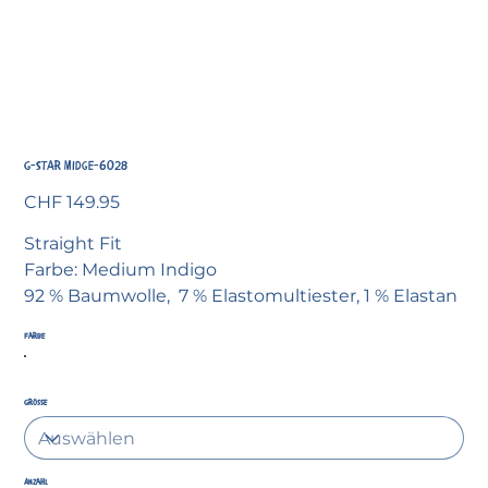
G-STAR Midge-6028
Preis
CHF 149.95
Straight Fit
Farbe: Medium Indigo
92 % Baumwolle, 7 % Elastomultiester, 1 % Elastan
Farbe
Grösse
Anzahl