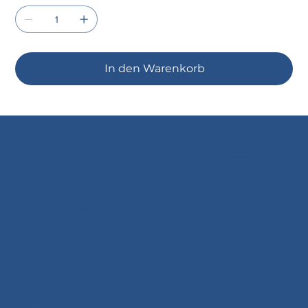
In den Warenkorb
© 2035 by Business Name. Built on
Wix Studio
Doral Textil AG
c/o Dittli Jeans & Mode
Kornplatz 12
7000 Chur
081 252 40 02
info@dittli-mode.ch
Impressum
Datenschutzerklärung