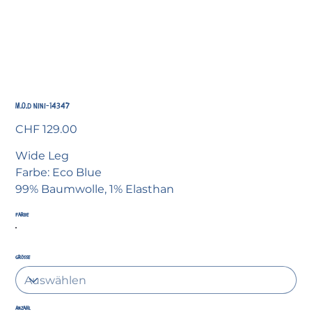
M.O.D Nini-14347
Preis
CHF 129.00
Wide Leg
Farbe: Eco Blue
99% Baumwolle, 1% Elasthan
Farbe
Grösse
Anzahl