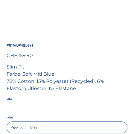
PME Tailwheel-SMB
Preis
CHF 159.90
Slim Fit
Farbe: Soft Mid Blue
78% Cotton, 15% Polyester (Recycled), 6%
Elastomultiester, 1% Elastane
Farbe
Grösse