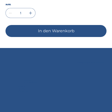
Anzahl
In den Warenkorb
© 2035 by Business Name. Built on
Wix Studio
Doral Textil AG
c/o Dittli Jeans & Mode
Kornplatz 12
7000 Chur
081 252 40 02
info@dittli-mode.ch