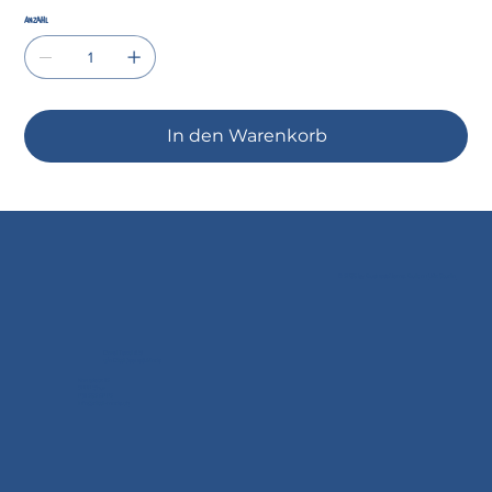
Anzahl
In den Warenkorb
© 2035 by Business Name. Built on
Wix Studio
Doral Textil AG
c/o Dittli Jeans & Mode
Kornplatz 12
7000 Chur
081 252 40 02
info@dittli-mode.ch