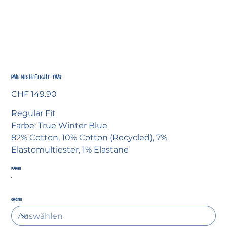
PME Nightflight-TWB
Preis
CHF 149.90
Regular Fit
Farbe: True Winter Blue
82% Cotton, 10% Cotton (Recycled), 7%
Elastomultiester, 1% Elastane
Farbe
Grösse