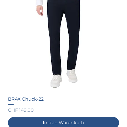
BRAX Chuck-22
Preis
CHF 149.00
In den Warenkorb