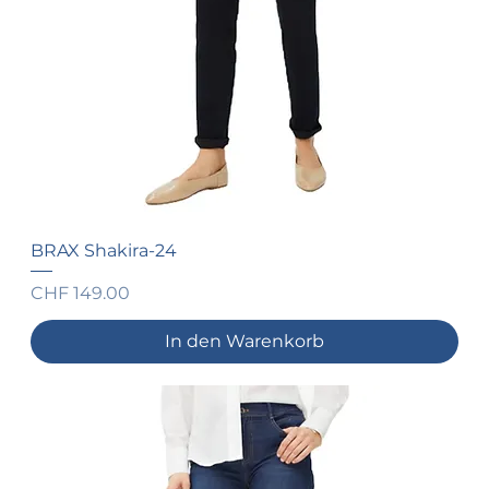
BRAX Shakira-24
Preis
CHF 149.00
In den Warenkorb