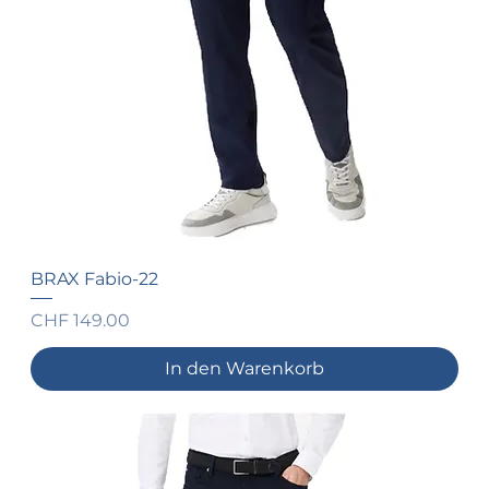
BRAX Fabio-22
Preis
CHF 149.00
In den Warenkorb