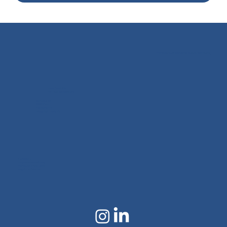
© 2035 by Business Name. Built on
Wix Studio
Doral Textil AG
c/o Dittli Jeans & Mode
Kornplatz 12
7000 Chur
081 252 40 02
info@dittli-mode.ch
Impressum
Datenschutzerklärung
©2024 von Doral Textil
Erstellt mit Wix.com